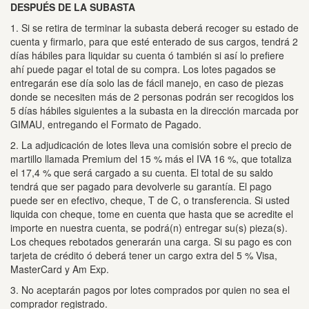
DESPUÉS DE LA SUBASTA
1. Si se retira de terminar la subasta deberá recoger su estado de
cuenta y firmarlo, para que esté enterado de sus cargos, tendrá 2
días hábiles para liquidar su cuenta ó también si así lo prefiere
ahí puede pagar el total de su compra.
Los lotes pagados se
entregarán ese día solo las de fácil manejo, en caso de piezas
donde se necesiten más de 2 personas podrán ser recogidos los
5 días hábiles siguientes a la subasta en la dirección marcada por
GIMAU, entregando el Formato de Pagado.
2. La adjudicación de lotes lleva una comisión sobre el precio de
martillo llamada Premium del 15 % más el IVA 16 %, que totaliza
el 17,4 % que será cargado a su cuenta.
El total de su saldo
tendrá que ser pagado para devolverle su garantía.
El pago
puede ser en efectivo, cheque, T de C, o transferencia.
Si usted
liquida con cheque, tome en cuenta que hasta que se acredite el
importe en nuestra cuenta, se podrá(n) entregar su(s) pieza(s).
Los cheques rebotados generarán una carga.
Si su pago es con
tarjeta de crédito ó deberá tener un cargo extra del 5 % Visa,
MasterCard y Am Exp.
3. No aceptarán pagos por lotes comprados por quien no sea el
comprador registrado.